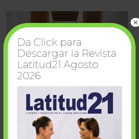
×
Da Click para
Descargar la Revista
Latitud21 Agosto
2026
Cuando la solidaridad inspira; cumplen
sueños Fairmont Mayakoba y Make-A-Wish
México
1 julio, 2026