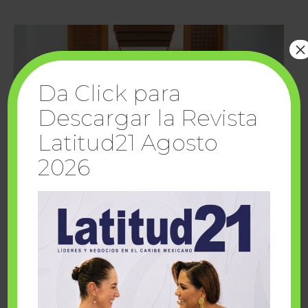
×
Da Click para
Descargar la Revista
Latitud21 Agosto
2026
Cuando la solidaridad inspira; cumplen
sueños Fairmont Mayakoba y Make-A-Wish
México
1 julio, 2026