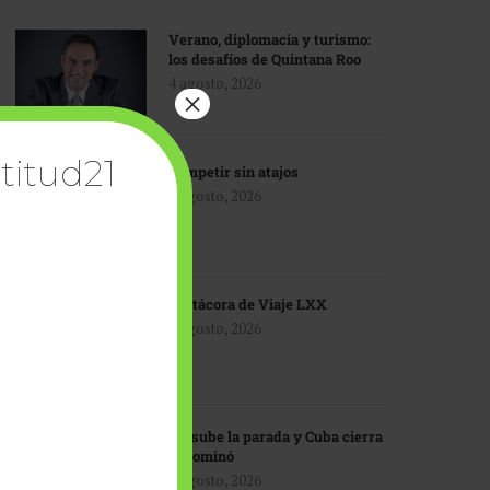
Verano, diplomacia y turismo:
los desafíos de Quintana Roo
4 agosto, 2026
×
titud21
Competir sin atajos
4 agosto, 2026
Bitácora de Viaje LXX
3 agosto, 2026
EU sube la parada y Cuba cierra
el dominó
3 agosto, 2026