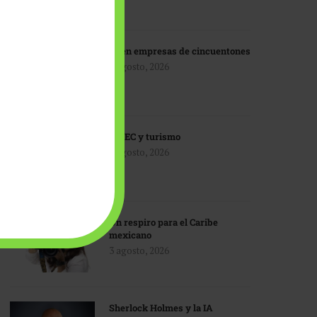
IA en empresas de cincuentones
3 agosto, 2026
TMEC y turismo
3 agosto, 2026
Un respiro para el Caribe
mexicano
3 agosto, 2026
Sherlock Holmes y la IA