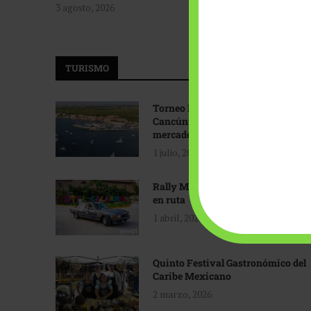
3 agosto, 2026
TURISMO
Torneo Internacional de Pesca
Cancún: Navegando hacia nuevos
mercados
1 julio, 2026
Rally Maya: Herencia automotriz
en ruta
1 abril, 2026
Quinto Festival Gastronómico del
Caribe Mexicano
2 marzo, 2026