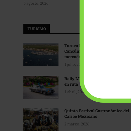
3 agosto, 2026
TURISMO
Torneo Internacional de Pesca
Cancún: Navegando hacia nuevos
mercados
1 julio, 2026
Rally Maya: Herencia automotriz
en ruta
1 abril, 2026
Quinto Festival Gastronómico del
Caribe Mexicano
2 marzo, 2026