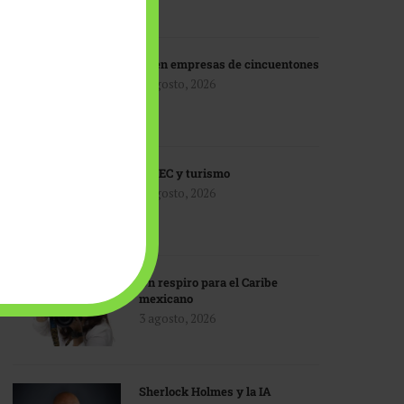
IA en empresas de cincuentones
3 agosto, 2026
TMEC y turismo
3 agosto, 2026
Un respiro para el Caribe
mexicano
3 agosto, 2026
Sherlock Holmes y la IA