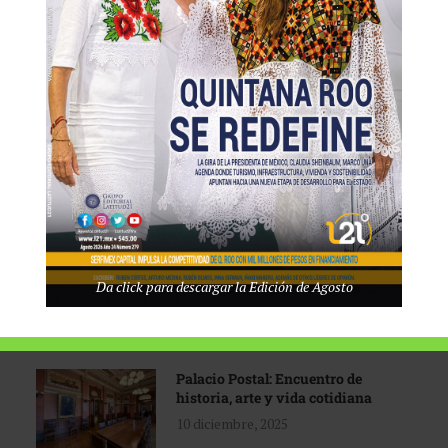
Tecnológico de Monterrey
3 agosto, 2026
Promoción turística con visión
1 abril, 2026
Industria global en
Da click para descargar la Edición de Agosto
reconfiguración
31 marzo, 2026
Palacio Postal: Encuentro de
historia, arte y vida cotidiana
10 diciembre, 2025