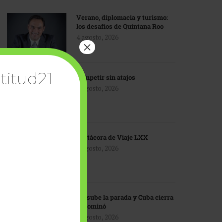
Verano, diplomacia y turismo:
los desafíos de Quintana Roo
4 agosto, 2026
×
titud21
Competir sin atajos
4 agosto, 2026
Bitácora de Viaje LXX
3 agosto, 2026
EU sube la parada y Cuba cierra
el dominó
3 agosto, 2026