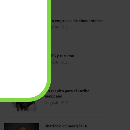
IA en empresas de cincuentones
3 agosto, 2026
TMEC y turismo
3 agosto, 2026
Un respiro para el Caribe
mexicano
3 agosto, 2026
Sherlock Holmes y la IA