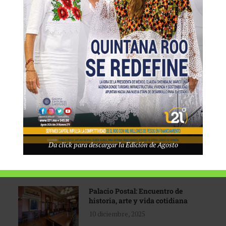
Tecnológico de Monterrey
3 agosto, 2026
Promoción turística con visión
1 abril, 2026
Industria global en
Da click para descargar la Edición de Agosto
reconfiguración
31 marzo, 2026
Palacio Postal: Encuentro de
historia, arte y vida cotidiana
10 diciembre, 2025