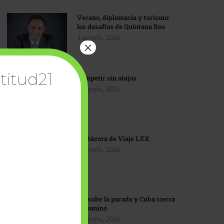
Verano, diplomacia y turismo:
los desafíos de Quintana Roo
4 agosto, 2026
×
titud21
Competir sin atajos
4 agosto, 2026
Bitácora de Viaje LXX
3 agosto, 2026
EU sube la parada y Cuba cierra
el dominó
3 agosto, 2026