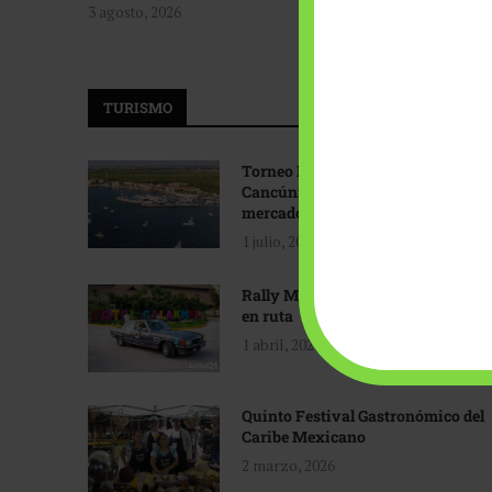
3 agosto, 2026
TURISMO
Torneo Internacional de Pesca
Cancún: Navegando hacia nuevos
mercados
1 julio, 2026
Rally Maya: Herencia automotriz
en ruta
1 abril, 2026
Quinto Festival Gastronómico del
Caribe Mexicano
2 marzo, 2026