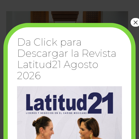
×
Da Click para
Descargar la Revista
Latitud21 Agosto
2026
Cuando la solidaridad inspira; cumplen
sueños Fairmont Mayakoba y Make-A-Wish
México
1 julio, 2026