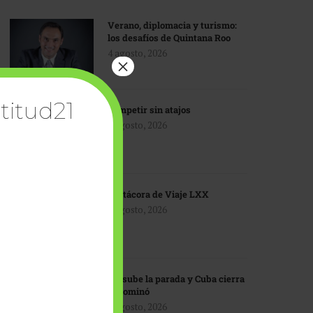
Verano, diplomacia y turismo:
los desafíos de Quintana Roo
4 agosto, 2026
×
titud21
Competir sin atajos
4 agosto, 2026
Bitácora de Viaje LXX
3 agosto, 2026
EU sube la parada y Cuba cierra
el dominó
3 agosto, 2026