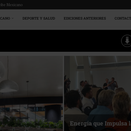
ribe Mexicano
ICANO
DEPORTE Y SALUD
EDICIONES ANTERIORES
CONTAC
Más allá del descans