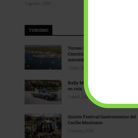
3 agosto, 2026
TURISMO
Torneo Internacional de Pesca
Cancún: Navegando hacia nuevos
mercados
1 julio, 2026
Rally Maya: Herencia automotriz
en ruta
1 abril, 2026
Quinto Festival Gastronómico del
Caribe Mexicano
2 marzo, 2026