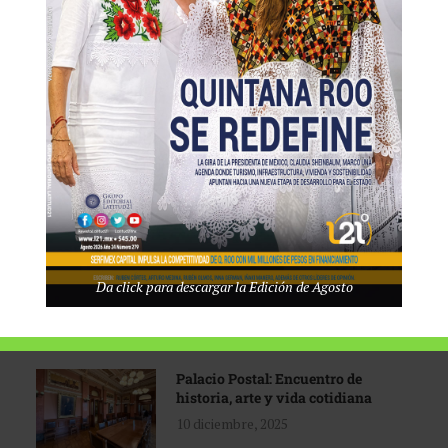
Tecnológico de Monterrey
3 agosto, 2026
Promoción turística con visión
1 abril, 2026
Industria global en
Da click para descargar la Edición de Agosto
reconfiguración
31 marzo, 2026
Palacio Postal: Encuentro de
historia, arte y vida cotidiana
10 diciembre, 2025