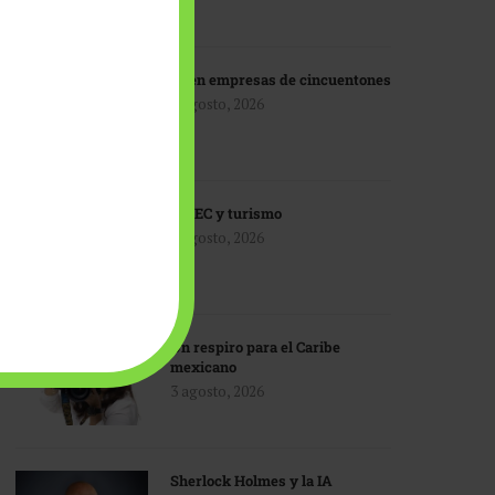
IA en empresas de cincuentones
3 agosto, 2026
TMEC y turismo
3 agosto, 2026
Un respiro para el Caribe
mexicano
3 agosto, 2026
Sherlock Holmes y la IA