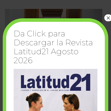
×
Da Click para
Descargar la Revista
Latitud21 Agosto
2026
Cuando la solidaridad inspira; cumplen
sueños Fairmont Mayakoba y Make-A-Wish
México
1 julio, 2026