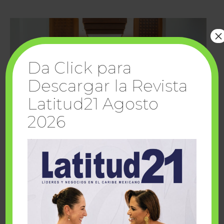
×
Da Click para
Descargar la Revista
Latitud21 Agosto
2026
Cuando la solidaridad inspira; cumplen
sueños Fairmont Mayakoba y Make-A-Wish
México
1 julio, 2026