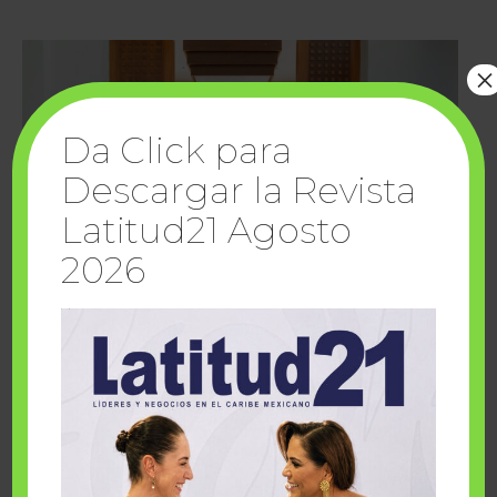
×
Da Click para
Descargar la Revista
Latitud21 Agosto
2026
Cuando la solidaridad inspira; cumplen
sueños Fairmont Mayakoba y Make-A-Wish
México
1 julio, 2026