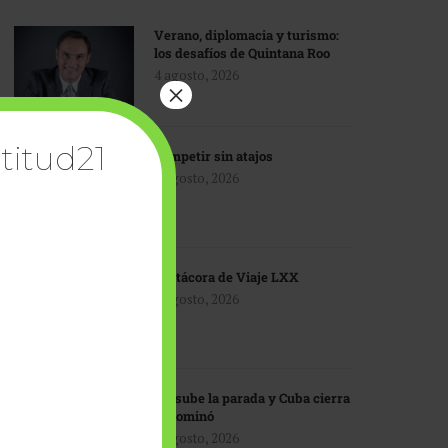
Verano, diplomacia y turismo:
los desafíos de Quintana Roo
4 agosto, 2026
×
titud21
Competir sin atajos
4 agosto, 2026
Bitácora de Viaje LXX
3 agosto, 2026
EU sube la parada y Cuba cierra
el dominó
3 agosto, 2026