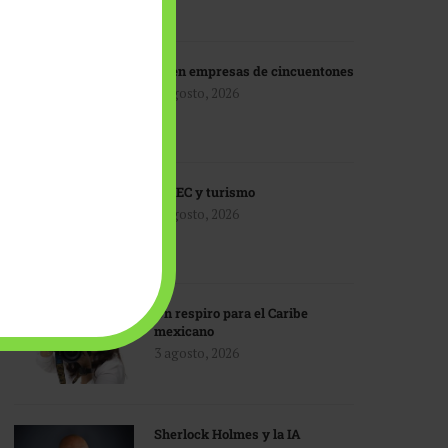
IA en empresas de cincuentones
3 agosto, 2026
TMEC y turismo
3 agosto, 2026
Un respiro para el Caribe
mexicano
3 agosto, 2026
Sherlock Holmes y la IA