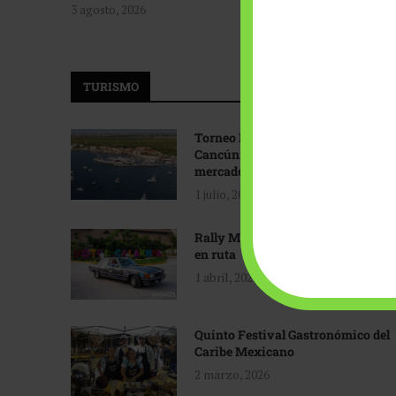
3 agosto, 2026
TURISMO
Torneo Internacional de Pesca
Cancún: Navegando hacia nuevos
mercados
1 julio, 2026
Rally Maya: Herencia automotriz
en ruta
1 abril, 2026
Quinto Festival Gastronómico del
Caribe Mexicano
2 marzo, 2026