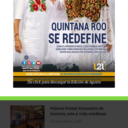
Tecnológico de Monterrey
3 agosto, 2026
Promoción turística con visión
1 abril, 2026
Industria global en
Da click para descargar la Edición de Agosto
reconfiguración
31 marzo, 2026
Palacio Postal: Encuentro de
historia, arte y vida cotidiana
10 diciembre, 2025