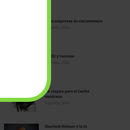
IA en empresas de cincuentones
3 agosto, 2026
TMEC y turismo
3 agosto, 2026
Un respiro para el Caribe
mexicano
3 agosto, 2026
Sherlock Holmes y la IA