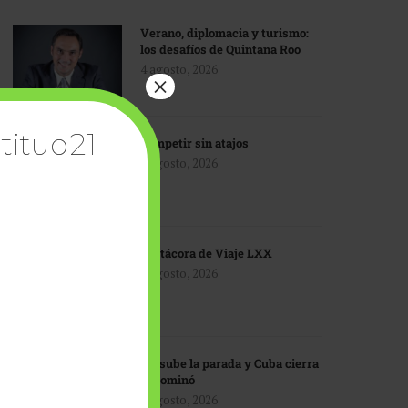
Verano, diplomacia y turismo:
los desafíos de Quintana Roo
4 agosto, 2026
×
titud21
Competir sin atajos
4 agosto, 2026
Bitácora de Viaje LXX
3 agosto, 2026
EU sube la parada y Cuba cierra
el dominó
3 agosto, 2026