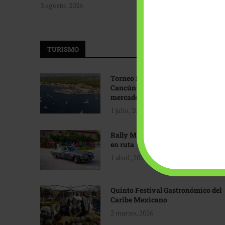
3 agosto, 2026
TURISMO
Torneo Internacional de Pesca
Cancún: Navegando hacia nuevos
mercados
1 julio, 2026
Rally Maya: Herencia automotriz
en ruta
1 abril, 2026
Quinto Festival Gastronómico del
Caribe Mexicano
2 marzo, 2026