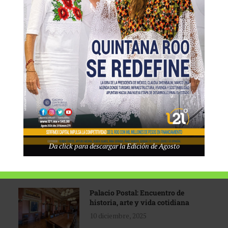
Tecnológico de Monterrey
3 agosto, 2026
Promoción turística con visión
1 abril, 2026
Industria global en
Da click para descargar la Edición de Agosto
reconfiguración
31 marzo, 2026
Palacio Postal: Encuentro de
historia, arte y vida cotidiana
10 diciembre, 2025