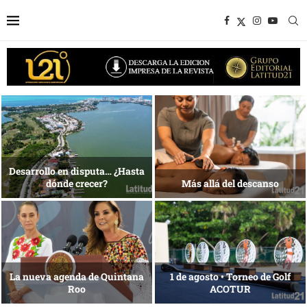
1 al 28 de agosto •
Energía que Impulsa la
Fundación Isleña
competitividad
Reconocimiento de viajeros
La esencia del servicio