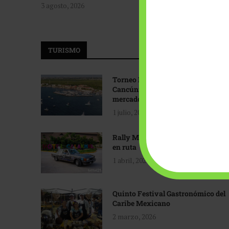
3 agosto, 2026
TURISMO
Torneo Internacional de Pesca
Cancún: Navegando hacia nuevos
mercados
1 julio, 2026
Rally Maya: Herencia automotriz
en ruta
1 abril, 2026
Quinto Festival Gastronómico del
Caribe Mexicano
2 marzo, 2026