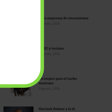
IA en empresas de cincuentones
3 agosto, 2026
TMEC y turismo
3 agosto, 2026
Un respiro para el Caribe
mexicano
3 agosto, 2026
Sherlock Holmes y la IA