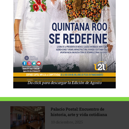
Tecnológico de Monterrey
3 agosto, 2026
Promoción turística con visión
1 abril, 2026
Industria global en
Da click para descargar la Edición de Agosto
reconfiguración
31 marzo, 2026
Palacio Postal: Encuentro de
historia, arte y vida cotidiana
10 diciembre, 2025