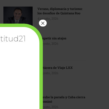
Verano, diplomacia y turismo:
los desafíos de Quintana Roo
4 agosto, 2026
×
titud21
Competir sin atajos
4 agosto, 2026
Bitácora de Viaje LXX
3 agosto, 2026
EU sube la parada y Cuba cierra
el dominó
3 agosto, 2026