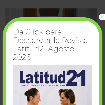
×
Da Click para
Descargar la Revista
Latitud21 Agosto
2026
Cuando la solidaridad inspira; cumplen
sueños Fairmont Mayakoba y Make-A-Wish
México
1 julio, 2026