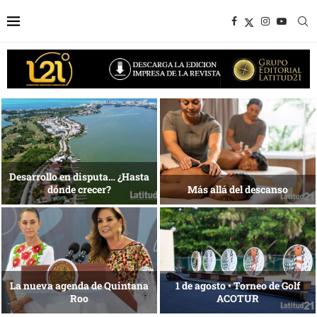
1 al 28 de agosto •
Energía que Impulsa la
Fundación Isleña
competitividad
Reconocimiento de viajeros
La esencia del servicio