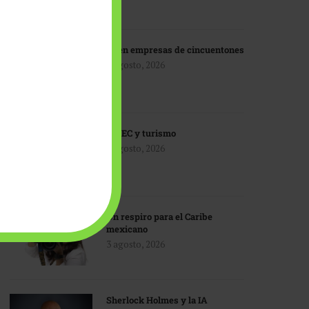
IA en empresas de cincuentones
3 agosto, 2026
TMEC y turismo
3 agosto, 2026
Un respiro para el Caribe
mexicano
3 agosto, 2026
Sherlock Holmes y la IA