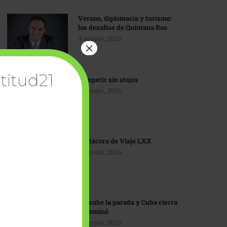
Verano, diplomacia y turismo:
los desafíos de Quintana Roo
4 agosto, 2026
×
titud21
Competir sin atajos
4 agosto, 2026
Bitácora de Viaje LXX
3 agosto, 2026
EU sube la parada y Cuba cierra
el dominó
3 agosto, 2026