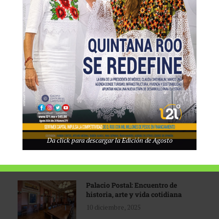
Tecnológico de Monterrey
3 agosto, 2026
Promoción turística con visión
1 abril, 2026
Industria global en
Da click para descargar la Edición de Agosto
reconfiguración
31 marzo, 2026
Palacio Postal: Encuentro de
historia, arte y vida cotidiana
10 diciembre, 2025