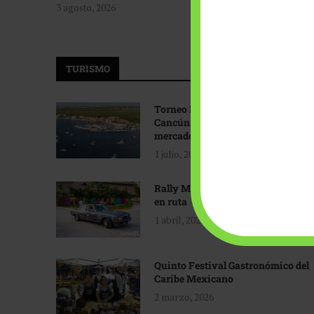
3 agosto, 2026
TURISMO
Torneo Internacional de Pesca
Cancún: Navegando hacia nuevos
mercados
1 julio, 2026
Rally Maya: Herencia automotriz
en ruta
1 abril, 2026
Quinto Festival Gastronómico del
Caribe Mexicano
2 marzo, 2026