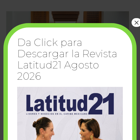
×
Da Click para
Descargar la Revista
Latitud21 Agosto
2026
Cuando la solidaridad inspira; cumplen
sueños Fairmont Mayakoba y Make-A-Wish
México
1 julio, 2026