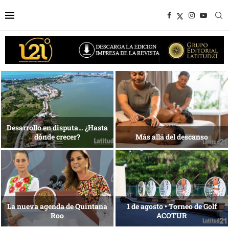
1 al 28 de agosto •
Energía que Impulsa la
Fundación Isleña
competitividad
Reconocimiento de viajeros
La esencia del servicio