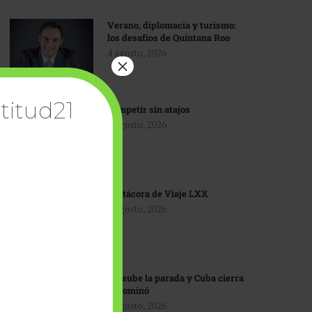
Verano, diplomacia y turismo:
los desafíos de Quintana Roo
4 agosto, 2026
×
titud21
Competir sin atajos
4 agosto, 2026
Bitácora de Viaje LXX
3 agosto, 2026
EU sube la parada y Cuba cierra
el dominó
3 agosto, 2026