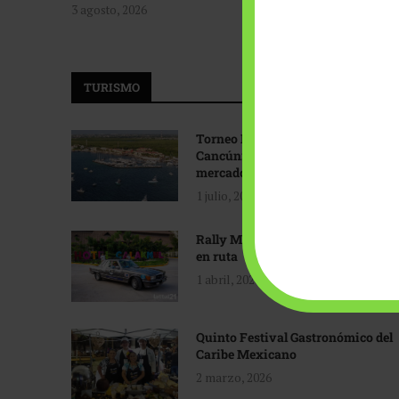
3 agosto, 2026
TURISMO
Torneo Internacional de Pesca
Cancún: Navegando hacia nuevos
mercados
1 julio, 2026
Rally Maya: Herencia automotriz
en ruta
1 abril, 2026
Quinto Festival Gastronómico del
Caribe Mexicano
2 marzo, 2026