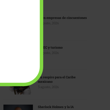
IA en empresas de cincuentones
3 agosto, 2026
TMEC y turismo
3 agosto, 2026
Un respiro para el Caribe
mexicano
3 agosto, 2026
Sherlock Holmes y la IA