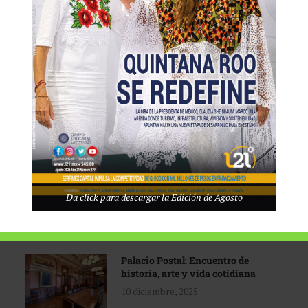
Tecnológico de Monterrey
3 agosto, 2026
Promoción turística con visión
1 abril, 2026
Industria global en
Da click para descargar la Edición de Agosto
reconfiguración
31 marzo, 2026
Palacio Postal: Encuentro de
historia, arte y vida cotidiana
10 diciembre, 2025