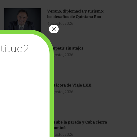
Verano, diplomacia y turismo:
los desafíos de Quintana Roo
4 agosto, 2026
×
titud21
Competir sin atajos
4 agosto, 2026
Bitácora de Viaje LXX
3 agosto, 2026
EU sube la parada y Cuba cierra
el dominó
3 agosto, 2026