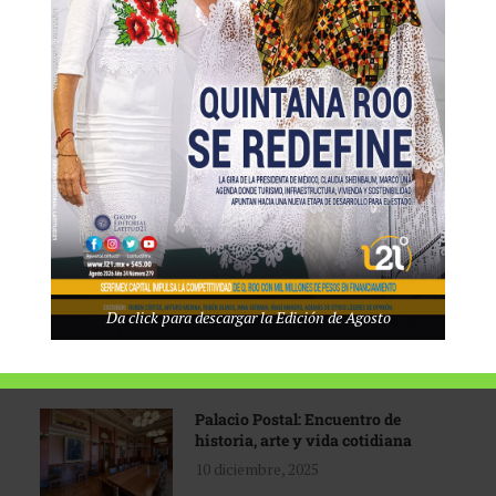
Tecnológico de Monterrey
3 agosto, 2026
Promoción turística con visión
1 abril, 2026
Industria global en
Da click para descargar la Edición de Agosto
reconfiguración
31 marzo, 2026
Palacio Postal: Encuentro de
historia, arte y vida cotidiana
10 diciembre, 2025