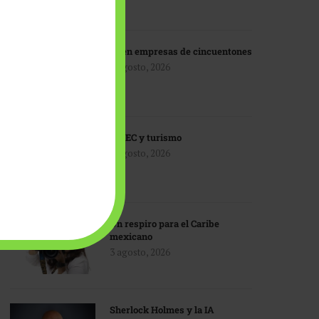
IA en empresas de cincuentones
3 agosto, 2026
TMEC y turismo
3 agosto, 2026
Un respiro para el Caribe
mexicano
3 agosto, 2026
Sherlock Holmes y la IA