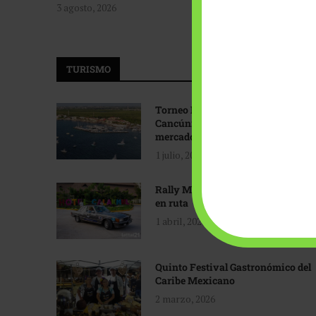
3 agosto, 2026
TURISMO
Torneo Internacional de Pesca
Cancún: Navegando hacia nuevos
mercados
1 julio, 2026
Rally Maya: Herencia automotriz
en ruta
1 abril, 2026
Quinto Festival Gastronómico del
Caribe Mexicano
2 marzo, 2026