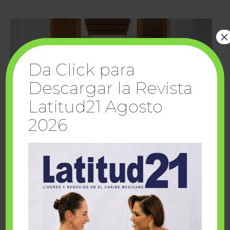
×
Da Click para
Descargar la Revista
Latitud21 Agosto
2026
Cuando la solidaridad inspira; cumplen
sueños Fairmont Mayakoba y Make-A-Wish
México
1 julio, 2026