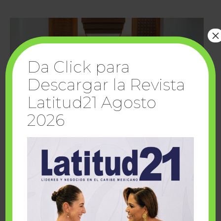
×
Da Click para
Descargar la Revista
Latitud21 Agosto
2026
Cuando la solidaridad inspira; cumplen
sueños Fairmont Mayakoba y Make-A-Wish
México
1 julio, 2026