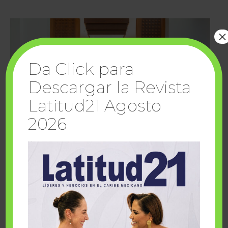
×
Da Click para
Descargar la Revista
Latitud21 Agosto
2026
Cuando la solidaridad inspira; cumplen
sueños Fairmont Mayakoba y Make-A-Wish
México
1 julio, 2026