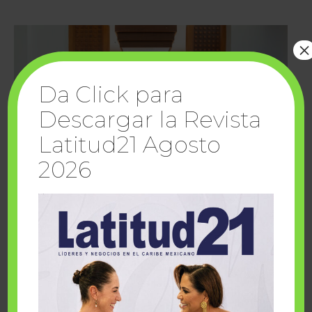
×
Da Click para
Descargar la Revista
Latitud21 Agosto
2026
Cuando la solidaridad inspira; cumplen
sueños Fairmont Mayakoba y Make-A-Wish
México
1 julio, 2026