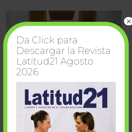
×
Da Click para
Descargar la Revista
Latitud21 Agosto
2026
Cuando la solidaridad inspira; cumplen
sueños Fairmont Mayakoba y Make-A-Wish
México
1 julio, 2026