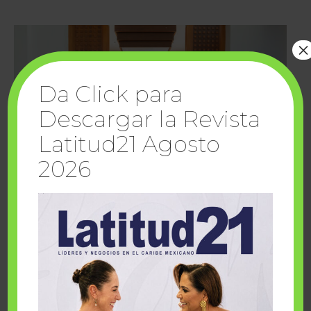
×
Da Click para
Descargar la Revista
Latitud21 Agosto
2026
Cuando la solidaridad inspira; cumplen
sueños Fairmont Mayakoba y Make-A-Wish
México
1 julio, 2026