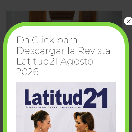
×
Da Click para
Descargar la Revista
Latitud21 Agosto
2026
Cuando la solidaridad inspira; cumplen
sueños Fairmont Mayakoba y Make-A-Wish
México
1 julio, 2026