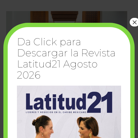
×
Da Click para
Descargar la Revista
Latitud21 Agosto
2026
Cuando la solidaridad inspira; cumplen
sueños Fairmont Mayakoba y Make-A-Wish
México
1 julio, 2026