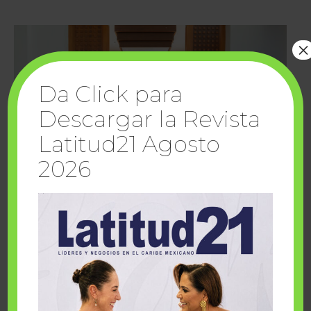
×
Da Click para
Descargar la Revista
Latitud21 Agosto
2026
Cuando la solidaridad inspira; cumplen
sueños Fairmont Mayakoba y Make-A-Wish
México
1 julio, 2026