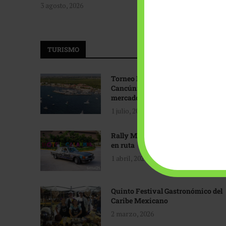
3 agosto, 2026
TURISMO
Torneo Internacional de Pesca
Cancún: Navegando hacia nuevos
mercados
1 julio, 2026
Rally Maya: Herencia automotriz
en ruta
1 abril, 2026
Quinto Festival Gastronómico del
Caribe Mexicano
2 marzo, 2026