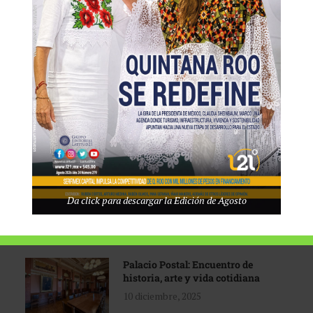
Tecnológico de Monterrey
3 agosto, 2026
Promoción turística con visión
1 abril, 2026
Industria global en
Da click para descargar la Edición de Agosto
reconfiguración
31 marzo, 2026
Palacio Postal: Encuentro de
historia, arte y vida cotidiana
10 diciembre, 2025