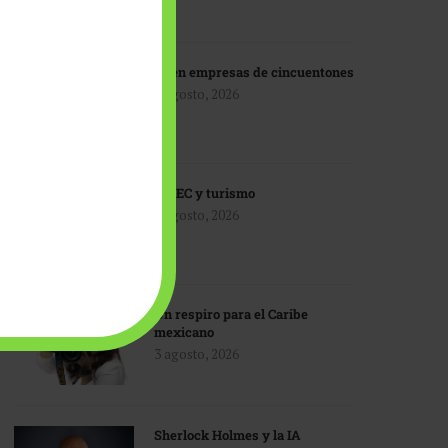
IA en empresas de cincuentones
3 agosto, 2026
TMEC y turismo
3 agosto, 2026
Un respiro para el Caribe
mexicano
3 agosto, 2026
Sherlock Holmes y la IA