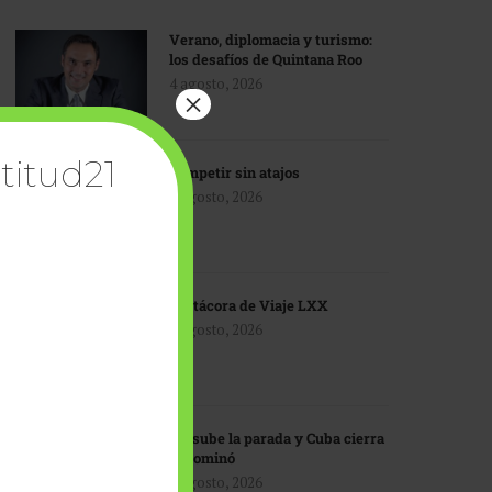
Verano, diplomacia y turismo:
los desafíos de Quintana Roo
4 agosto, 2026
×
titud21
Competir sin atajos
4 agosto, 2026
Bitácora de Viaje LXX
3 agosto, 2026
EU sube la parada y Cuba cierra
el dominó
3 agosto, 2026