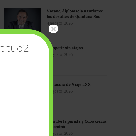
Verano, diplomacia y turismo:
los desafíos de Quintana Roo
4 agosto, 2026
×
titud21
Competir sin atajos
4 agosto, 2026
Bitácora de Viaje LXX
3 agosto, 2026
EU sube la parada y Cuba cierra
el dominó
3 agosto, 2026