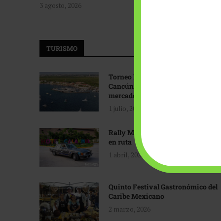
3 agosto, 2026
TURISMO
Torneo Internacional de Pesca
Cancún: Navegando hacia nuevos
mercados
1 julio, 2026
Rally Maya: Herencia automotriz
en ruta
1 abril, 2026
Quinto Festival Gastronómico del
Caribe Mexicano
2 marzo, 2026