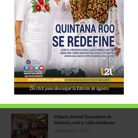
Tecnológico de Monterrey
3 agosto, 2026
Promoción turística con visión
1 abril, 2026
Industria global en
Da click para descargar la Edición de Agosto
reconfiguración
31 marzo, 2026
Palacio Postal: Encuentro de
historia, arte y vida cotidiana
10 diciembre, 2025