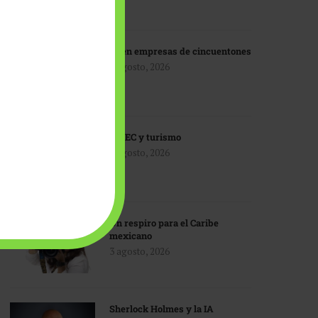
IA en empresas de cincuentones
3 agosto, 2026
TMEC y turismo
3 agosto, 2026
Un respiro para el Caribe
mexicano
3 agosto, 2026
Sherlock Holmes y la IA