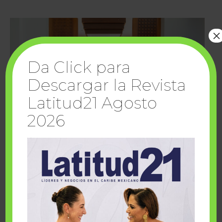
×
Da Click para
Descargar la Revista
Latitud21 Agosto
2026
Cuando la solidaridad inspira; cumplen
sueños Fairmont Mayakoba y Make-A-Wish
México
1 julio, 2026