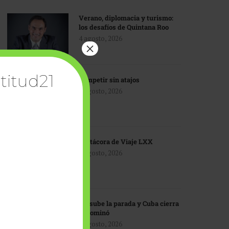
Verano, diplomacia y turismo:
los desafíos de Quintana Roo
4 agosto, 2026
×
titud21
Competir sin atajos
4 agosto, 2026
Bitácora de Viaje LXX
3 agosto, 2026
EU sube la parada y Cuba cierra
el dominó
3 agosto, 2026