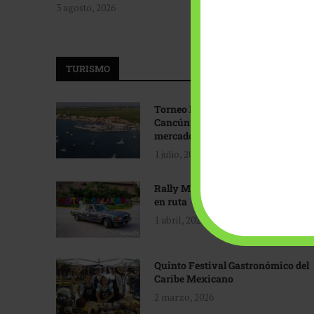
3 agosto, 2026
TURISMO
Torneo Internacional de Pesca
Cancún: Navegando hacia nuevos
mercados
1 julio, 2026
Rally Maya: Herencia automotriz
en ruta
1 abril, 2026
Quinto Festival Gastronómico del
Caribe Mexicano
2 marzo, 2026