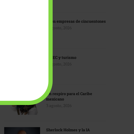
IA en empresas de cincuentones
3 agosto, 2026
TMEC y turismo
3 agosto, 2026
Un respiro para el Caribe
mexicano
3 agosto, 2026
Sherlock Holmes y la IA