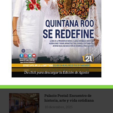
Tecnológico de Monterrey
3 agosto, 2026
Promoción turística con visión
1 abril, 2026
Industria global en
Da click para descargar la Edición de Agosto
reconfiguración
31 marzo, 2026
Palacio Postal: Encuentro de
historia, arte y vida cotidiana
10 diciembre, 2025