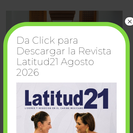
×
Da Click para
Descargar la Revista
Latitud21 Agosto
2026
Cuando la solidaridad inspira; cumplen
sueños Fairmont Mayakoba y Make-A-Wish
México
1 julio, 2026