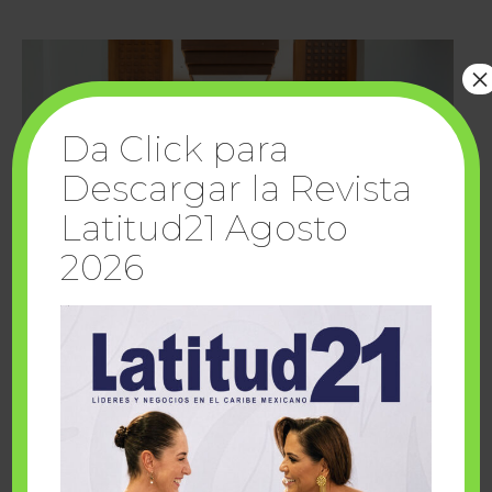
×
Da Click para
Descargar la Revista
Latitud21 Agosto
2026
Cuando la solidaridad inspira; cumplen
sueños Fairmont Mayakoba y Make-A-Wish
México
1 julio, 2026