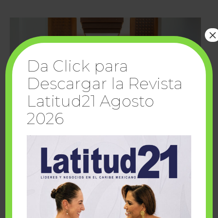
×
Da Click para
Descargar la Revista
Latitud21 Agosto
2026
Cuando la solidaridad inspira; cumplen
sueños Fairmont Mayakoba y Make-A-Wish
México
1 julio, 2026