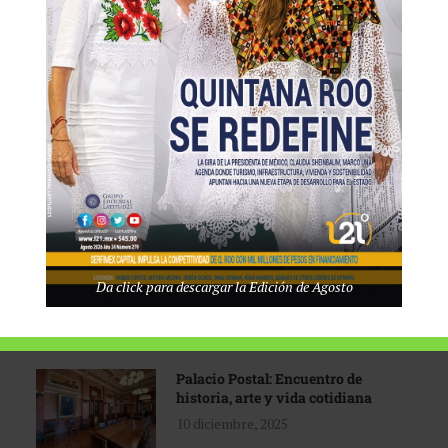
Tecnológico de Monterrey
3 agosto, 2026
Promoción turística con visión
1 abril, 2026
Industria global en
Da click para descargar la Edición de Agosto
reconfiguración
31 marzo, 2026
Palacio Postal: Encuentro de
historia, arte y vida cotidiana
10 diciembre, 2025