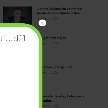
Verano, diplomacia y turismo:
los desafíos de Quintana Roo
4 agosto, 2026
×
titud21
Competir sin atajos
4 agosto, 2026
Bitácora de Viaje LXX
3 agosto, 2026
EU sube la parada y Cuba cierra
el dominó
3 agosto, 2026