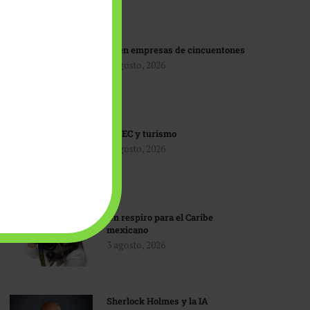
IA en empresas de cincuentones
3 agosto, 2026
TMEC y turismo
3 agosto, 2026
Un respiro para el Caribe
mexicano
3 agosto, 2026
Sherlock Holmes y la IA