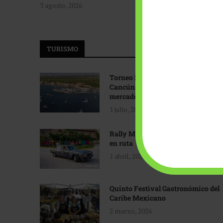
3 agosto, 2026
TURISMO
Torneo Internacional de Pesca
Cancún: Navegando hacia nuevos
mercados
1 julio, 2026
Rally Maya: Herencia automotriz
en ruta
1 abril, 2026
Quinto Festival Gastronómico del
Caribe Mexicano
2 marzo, 2026