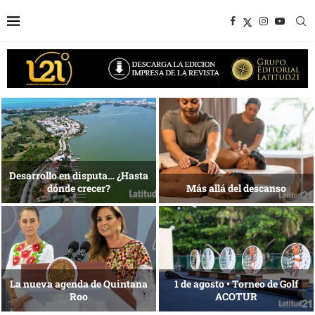
1 al 28 de agosto •
Energía que Impulsa la
Fundación Isleña
competitividad
Reconocimiento de viajeros
La esencia del servicio