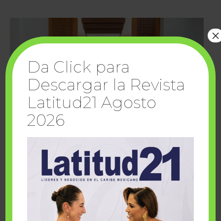
×
Da Click para
Descargar la Revista
Latitud21 Agosto
2026
Cuando la solidaridad inspira; cumplen
sueños Fairmont Mayakoba y Make-A-Wish
México
1 julio, 2026