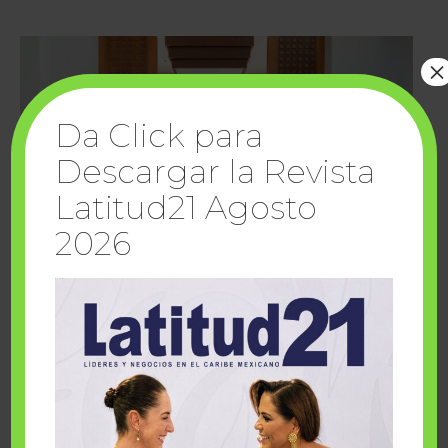
×
Da Click para
Descargar la Revista
Latitud21 Agosto
2026
Cuando la solidaridad inspira; cumplen
sueños Fairmont Mayakoba y Make-A-Wish
México
1 julio, 2026