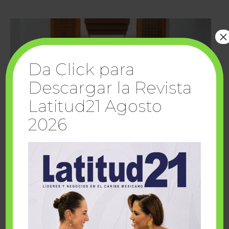
×
Da Click para
Descargar la Revista
Latitud21 Agosto
2026
Cuando la solidaridad inspira; cumplen
sueños Fairmont Mayakoba y Make-A-Wish
México
1 julio, 2026