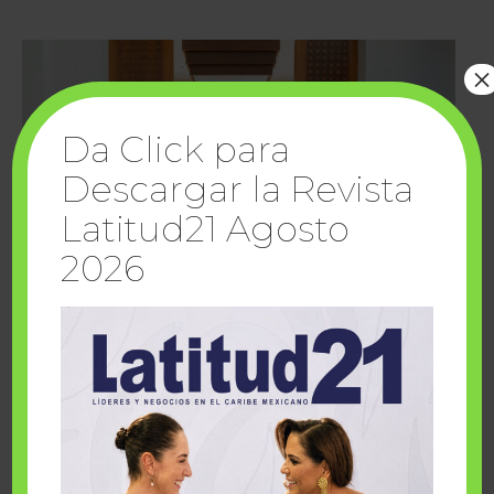
×
Da Click para
Descargar la Revista
Latitud21 Agosto
2026
Cuando la solidaridad inspira; cumplen
sueños Fairmont Mayakoba y Make-A-Wish
México
1 julio, 2026