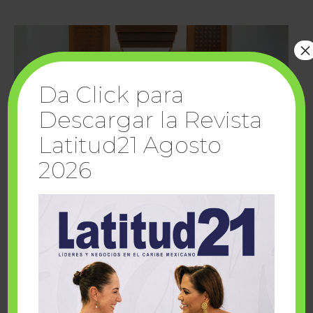
×
Da Click para
Descargar la Revista
Latitud21 Agosto
2026
Cuando la solidaridad inspira; cumplen
sueños Fairmont Mayakoba y Make-A-Wish
México
1 julio, 2026