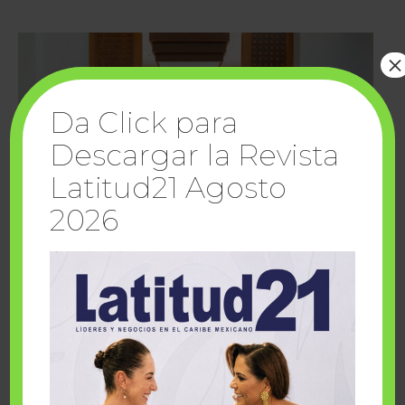
×
Da Click para
Descargar la Revista
Latitud21 Agosto
2026
Cuando la solidaridad inspira; cumplen
sueños Fairmont Mayakoba y Make-A-Wish
México
1 julio, 2026