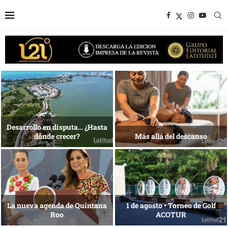
1 al 28 de agosto •
Energía que Impulsa la
Fundación Isleña
competitividad
Reconocimiento de viajeros
La esencia del servicio