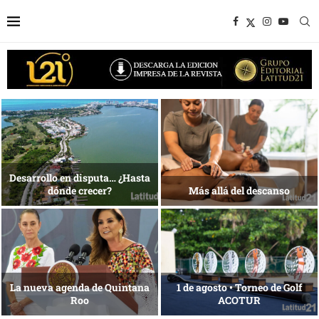
1 al 28 de agosto •
Energía que Impulsa la
Fundación Isleña
competitividad
Reconocimiento de viajeros
La esencia del servicio