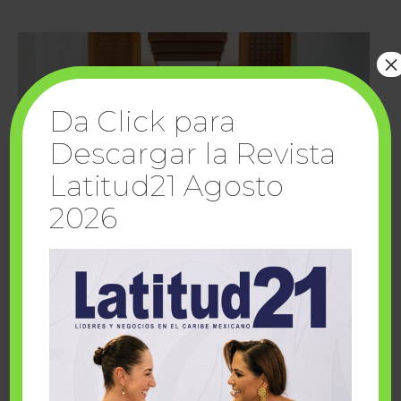
×
Da Click para
Descargar la Revista
Latitud21 Agosto
2026
Cuando la solidaridad inspira; cumplen
sueños Fairmont Mayakoba y Make-A-Wish
México
1 julio, 2026