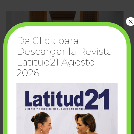
×
Da Click para
Descargar la Revista
Latitud21 Agosto
2026
Cuando la solidaridad inspira; cumplen
sueños Fairmont Mayakoba y Make-A-Wish
México
1 julio, 2026