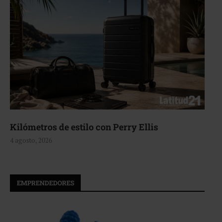
s de estilo con Perry Ellis
Aerie, te
26
4 agosto, 20
EMPRENDEDORES