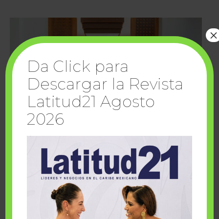
×
Da Click para
Descargar la Revista
Latitud21 Agosto
2026
Cuando la solidaridad inspira; cumplen
sueños Fairmont Mayakoba y Make-A-Wish
México
1 julio, 2026